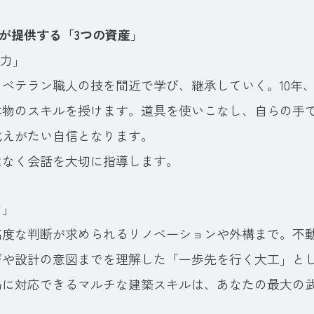
房が提供する「3つの資産」
術力」
ベテラン職人の技を間近で学び、継承していく。10年、
本物のスキルを授けます。道具を使いこなし、自らの手
代えがたい自信となります。
はなく会話を大切に指導します。
力」
高度な判断が求められるリノベーションや外構まで。不
びや設計の意図までを理解した「一歩先を行く大工」と
場に対応できるマルチな建築スキルは、あなたの最大の