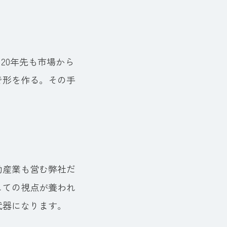
20年先も市場から
で形を作る。その手
動産業も営む弊社だ
しての視点が養われ
武器になります。