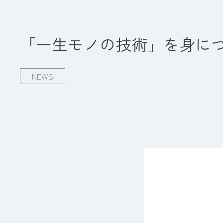
「一生モノの技術」を身に
NEWS
動
画
プ
レ
ー
ヤ